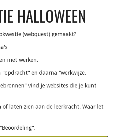
IE HALLOWEEN
ebkwestie (webquest) gemaakt?
na's
en met werken.
 "
opdracht
" en daarna "
werkwijze
.
iebronnen
" vind je websites die je kunt 
 of laten zien aan de leerkracht. Waar let 
"
Beoordeling
".