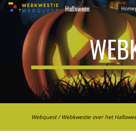
Halloween
Home
Sk
WEBK
Webquest / Webkwestie over het Hallowee