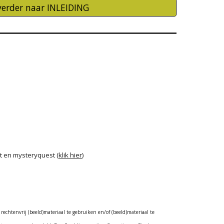
verder naar INLEIDING
t en mysteryquest (
klik hier
)
 rechtenvrij (beeld)materiaal te gebruiken en/of (beeld)materiaal te