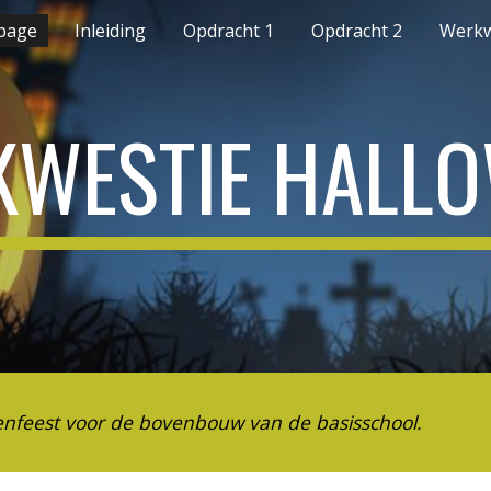
page
Inleiding
Opdracht 1
Opdracht 2
Werkw
ip to main content
Skip to navigat
WESTIE HALL
nfeest voor de bovenbouw van de basisschool. 