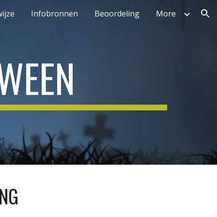
ijze
Infobronnen
Beoordeling
More
ion
OWEEN
ING