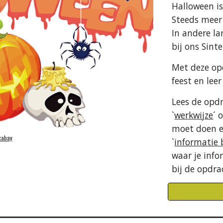
Halloween is
Steeds meer 
In andere la
bij ons Sinte
Met deze opd
feest en lee
Lees de opdr
`
werkwijze
´ 
moet doen en
xabay
`
informatie
waar je info
bij de opdra