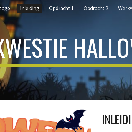
page
Inleiding
Opdracht 1
Opdracht 2
Werkw
ip to main content
Skip to navigat
WESTIE HALL
INLEID