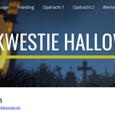
page
Inleiding
Opdracht 1
Opdracht 2
Werkw
ip to main content
Skip to navigat
WESTIE HALL