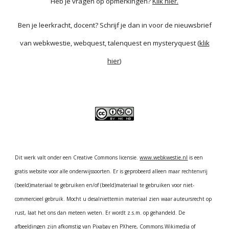
Heb je vragen op opmerkingen?
Klik hier.
Ben je leerkracht, docent? Schrijf je dan in voor de nieuwsbrief
van webkwestie, webquest, talenquest en mysteryquest (
klik
hier
)
Dit werk valt onder een Creative Commons licensie.
www.webkwestie.nl
is een
gratis website voor alle onderwijssoorten. Er is geprobeerd alleen maar rechtenvrij
(beeld)materiaal te gebruiken en/of (beeld)materiaal te gebruiken voor niet-
commercieel gebruik. Mocht u desalniettemin materiaal zien waar auteursrecht op
rust, laat het ons dan meteen weten. Er wordt z.s.m. op gehandeld. De
afbeeldingen zijn afkomstig van
Pixabay
en
PXhere
,
Commons.Wikimedia
of